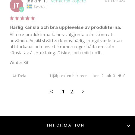
Joakim T.
03-10-2024
JT
Sweden
Härlig känsla och bra upplevelse av produkterna.
Alla tre produkterna känns välgjorda och sköna att 
använda. Ansiktstvätten känns härligt rengörande utan 
att torka ut och ansiktskrämerna ger båda en skön 
känsla av återfuktning. Diskret och mild doft.
Winter Kit
Dela
Hjälpte den här recensionen?
0
0
<
1
2
>
INFORMATION