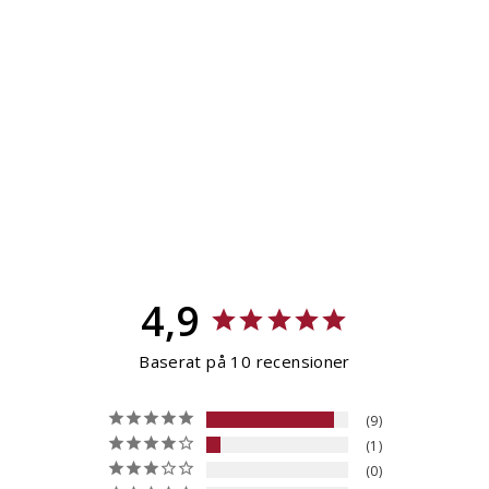
Winter Kit
10
Recensioner
Ordinarie
767 kr
Kampanjpris
599 kr
pris
Spara 168 kr
4,9
Baserat på 10 recensioner
9
1
0