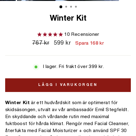
Winter Kit
10
Recensioner
Ordinarie
767 kr
Kampanjpris
599 kr
Spara 168 kr
pris
I lager. Fri frakt över 399 kr.
LÄGG I VARUKORGEN
Winter Kit
är ett hudvårdskit som är optimerat för
skidsäsongen, utvalt av vår ambassadör Emil Stegfeldt.
En skyddande och vårdande rutin med maximal
fuktboost för hårda klimat. Rengör med Facial Cleanser,
återfukta med
Facial Moisturizer +
och använd SPF 30