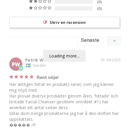
0
0
Skriv en recension
Loading more...
Patrik W.
01-09-2025
PW
Sweden
Rent nöje!
Har äntligen hittat en produkt(-serie) som jag känner 
mig nöjd med.

Har provat diverse produkter genom åren, ’hittade’ och 
testade Facial Cleanser (problem området #1) har 
avverkat ett antal sedan dess.

Gillar dom övriga produkterna jag har å deo-doften har 
uppskattats.

����� /P