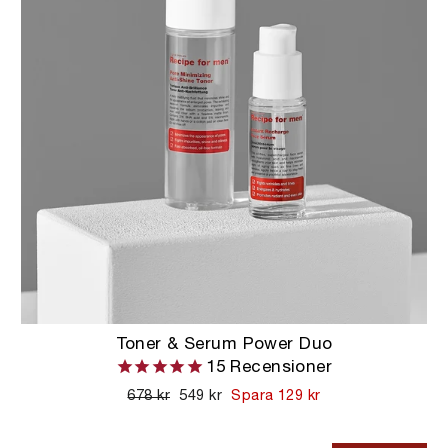
Toner & Serum Power Duo
15
Recensioner
Ordinarie
678 kr
Kampanjpris
549 kr
Spara 129 kr
pris