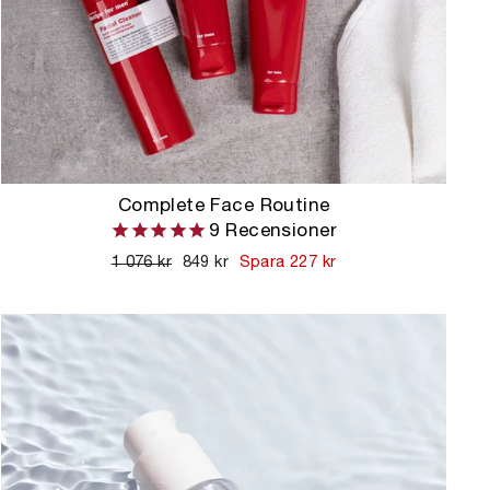
Complete Face Routine
9
Recensioner
Ordinarie
1 076 kr
Kampanjpris
849 kr
Spara 227 kr
pris