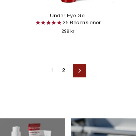
Under Eye Gel
35
Recensioner
299 kr
1
2
Nästa