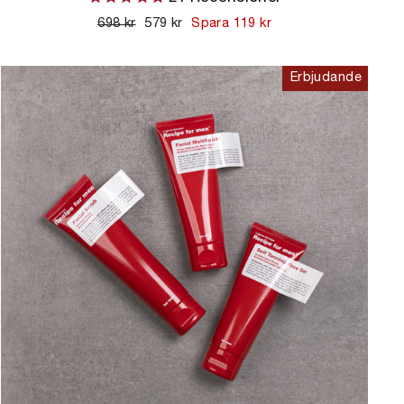
Ordinarie
698 kr
Kampanjpris
579 kr
Spara 119 kr
pris
Erbjudande