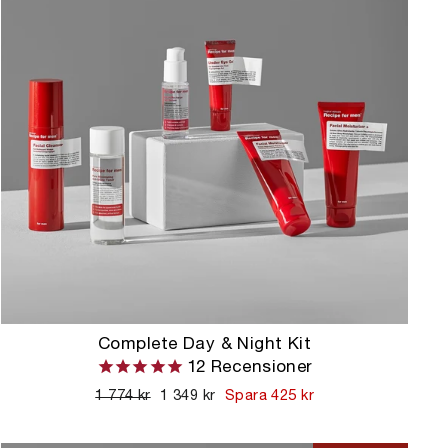
Complete Day & Night Kit
12
Recensioner
Ordinarie
1 774 kr
Kampanjpris
1 349 kr
Spara 425 kr
pris