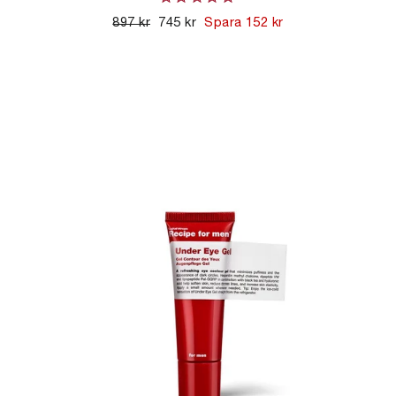
Ordinarie
897 kr
Kampanjpris
745 kr
Spara 152 kr
pris