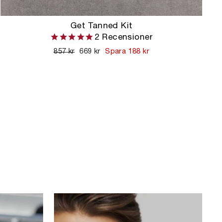
Get Tanned Kit
2
Recensioner
Ordinarie
857 kr
Kampanjpris
669 kr
Spara 188 kr
pris