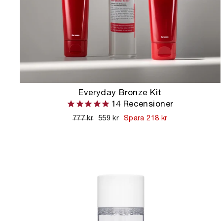
Everyday Bronze Kit
14
Recensioner
Ordinarie
777 kr
Kampanjpris
559 kr
Spara 218 kr
pris