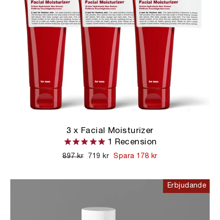
3 x Facial Moisturizer
1
Recension
Ordinarie
897 kr
Kampanjpris
719 kr
Spara 178 kr
pris
Erbjudande