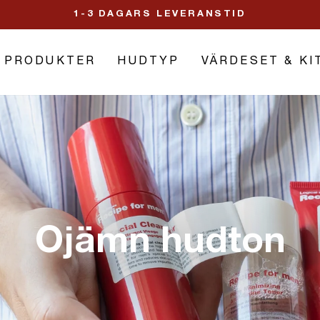
över 399 kr
FRI FRAKT
Pausa
slideshow
PRODUKTER
HUDTYP
VÄRDESET & KI
Ojämn hudton