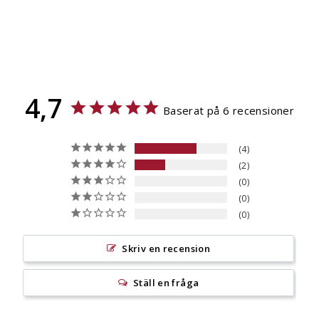
Recensioner
Ordinarie
498 kr
Kampanjpris
399 kr
Spara 99 kr
pris
4,7
Baserat på 6 recensioner
4
2
0
0
0
Skriv en recension
Ställ en fråga