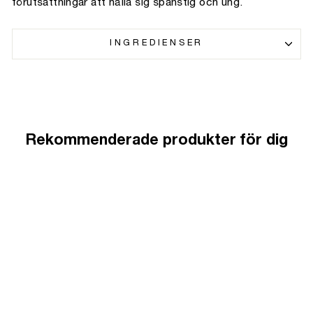
förutsättningar att hålla sig spänstig och ung.
INGREDIENSER
Rekommenderade produkter för dig
Erbjudande
Daily Routine - Anti-Age
6