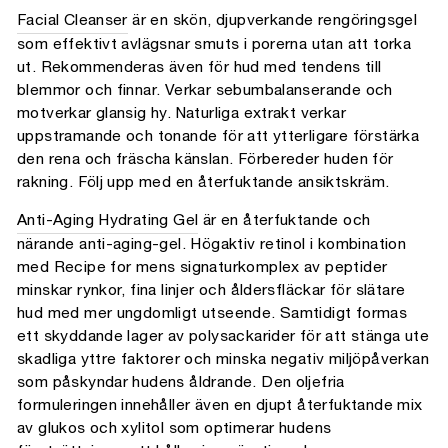
Facial Cleanser
är en skön, djupverkande rengöringsgel
som effektivt avlägsnar smuts i porerna utan att torka
ut. Rekommenderas även för hud med tendens till
blemmor och finnar. Verkar sebumbalanserande och
motverkar glansig hy. Naturliga extrakt verkar
uppstramande och tonande för att ytterligare förstärka
den rena och fräscha känslan. Förbereder huden för
rakning. Följ upp med en återfuktande ansiktskräm.
Anti-Aging Hydrating Gel
är en återfuktande och
närande anti-aging-gel. Högaktiv retinol i kombination
med Recipe for mens signaturkomplex av peptider
minskar rynkor, fina linjer och åldersfläckar för slätare
hud med mer ungdomligt utseende. Samtidigt formas
ett skyddande lager av polysackarider för att stänga ute
skadliga yttre faktorer och minska negativ miljöpåverkan
som påskyndar hudens åldrande. Den oljefria
formuleringen innehåller även en djupt återfuktande mix
av glukos och xylitol som optimerar hudens