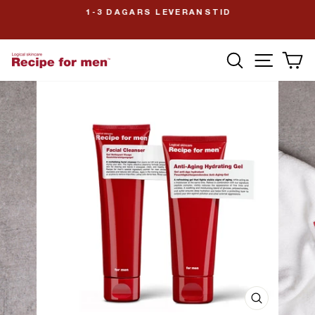
1-3 DAGARS LEVERANSTID
Pausa
slideshow
SÖK
V