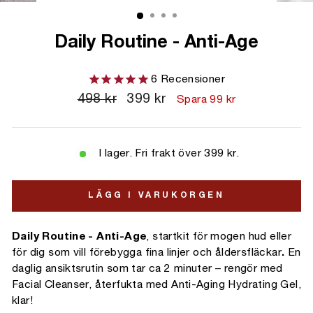
Daily Routine - Anti-Age
6
Recensioner
Ordinarie
498 kr
Kampanjpris
399 kr
Spara 99 kr
pris
I lager. Fri frakt över 399 kr.
LÄGG I VARUKORGEN
Daily Routine -
Anti-Age
, startkit för mogen hud eller
för dig som vill förebygga fina linjer och åldersfläckar
.
En
daglig ansiktsrutin som tar ca 2 minuter – rengör med
Facial Cleanser, återfukta med Anti-Aging Hydrating Gel,
klar!