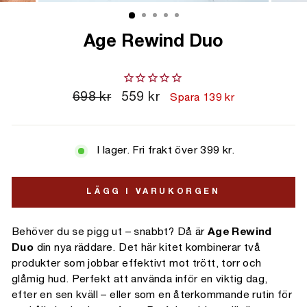
Age Rewind Duo
Ordinarie
698 kr
Kampanjpris
559 kr
Spara 139 kr
pris
I lager. Fri frakt över 399 kr.
LÄGG I VARUKORGEN
Behöver du se pigg ut – snabbt? Då är
Age Rewind
Duo
din nya räddare. Det här kitet kombinerar två
produkter som jobbar effektivt mot trött, torr och
glåmig hud. Perfekt att använda inför en viktig dag,
efter en sen kväll – eller som en återkommande rutin för